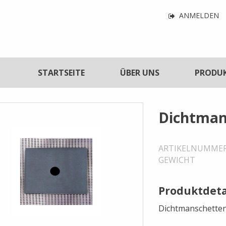
Navigatio
ANMELDEN
für
Benutzerf
tnavigation
STARTSEITE
ÜBER UNS
PRODU
Dichtman
ARTIKELNUMME
GEWICHT
Produktdeta
Dichtmanschette