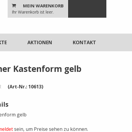
MEIN WARENKORB
n
Ihr Warenkorb ist leer.
unktionen
KTE
AKTIONEN
KONTAKT
ner Kastenform gelb
R
(Art-Nr.: 10613)
ils
enform gelb
eldet
sein, um Preise sehen zu können.