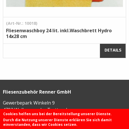
(Art-Nr.: 10018)
Fliesenwaschboy 24 lit. inkl.Waschbrett Hydro
14x28 cm
DETAILS
Fliesenzubehör Renner GmbH
Gewerbepark Winkeln 9
4702
Wallern an der Trattnach
Cookies helfen uns bei der Bereitstellung unserer Dienste.
Durch die Nutzung unserer Dienste erklären Sie sich damit
einverstanden, dass wir Cookies setzen.
+43 72 49 / 425 46