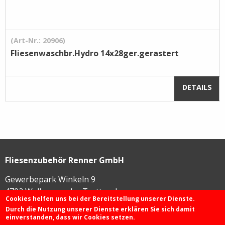
(Art-Nr.: 20906)
Fliesenwaschbr.Hydro 14x28ger.gerastert
DETAILS
Fliesenzubehör Renner GmbH
Gewerbepark Winkeln 9
4702
Wallern an der Trattnach
Cookies helfen uns bei der Bereitstellung unserer Dienste.
Durch die Nutzung unserer Dienste erklären Sie sich damit
einverstanden, dass wir Cookies setzen.
+43 72 49 / 425 46