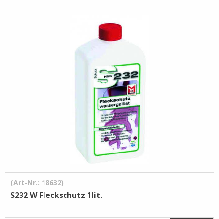
Pflege- /
Reinigungsprodukte
Ramsauer
Streintrennmaschinen
(Art-Nr.: 18632)
S232 W Fleckschutz 1lit.