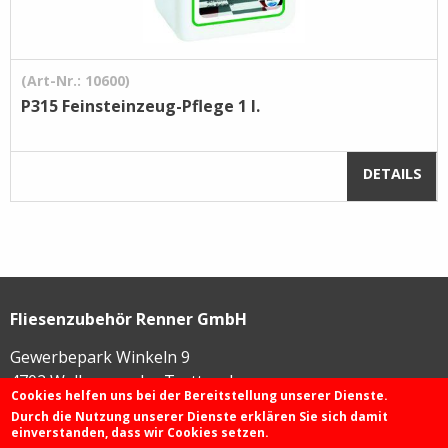
(Art-Nr.: 10600)
P315 Feinsteinzeug-Pflege 1 l.
DETAILS
Fliesenzubehör Renner GmbH
Gewerbepark Winkeln 9
4702
Wallern an der Trattnach
Cookies helfen uns bei der Bereitstellung unserer Dienste.
Durch die Nutzung unserer Dienste erklären Sie sich damit
einverstanden, dass wir Cookies setzen.
+43 72 49 / 425 46