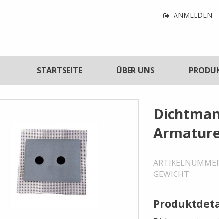
Navigatio
ANMELDEN
für
Benutzerf
tnavigation
STARTSEITE
ÜBER UNS
PRODU
Dichtman
Armatur
ARTIKELNUMME
GEWICHT
Produktdeta