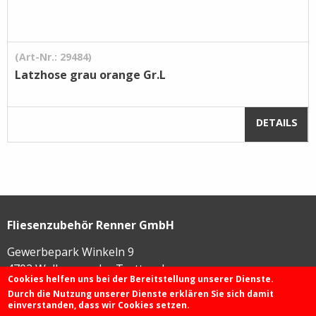
(Art-Nr.: 29484)
Latzhose grau orange Gr.L
DETAILS
Fliesenzubehör Renner GmbH
Gewerbepark Winkeln 9
4702
Wallern an der Trattnach
Cookies helfen uns bei der Bereitstellung unserer Dienste.
Durch die Nutzung unserer Dienste erklären Sie sich damit
einverstanden, dass wir Cookies setzen.
+43 72 49 / 425 46