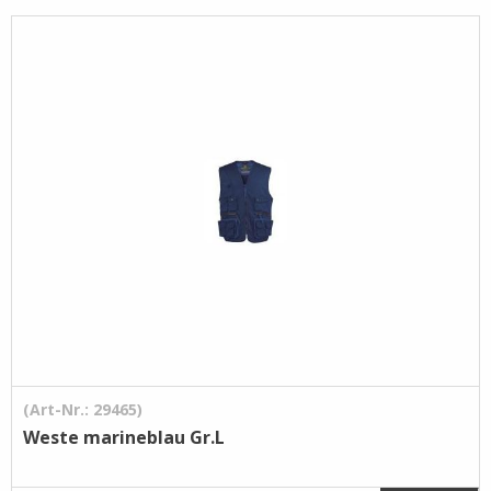
Pflege- /
Reinigungsprodukte
Ramsauer
Streintrennmaschinen
(Art-Nr.: 29465)
Weste marineblau Gr.L