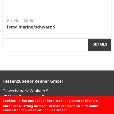
(Art-Nr.: 10219)
Hemd marine/schwarz S
DETAILS
Fliesenzubehör Renner GmbH
Gewerbepark Winkeln 9
4702
Wallern an der Trattnach
Cookies helfen uns bei der Bereitstellung unserer Dienste.
Durch die Nutzung unserer Dienste erklären Sie sich damit
einverstanden, dass wir Cookies setzen.
+43 72 49 / 425 46