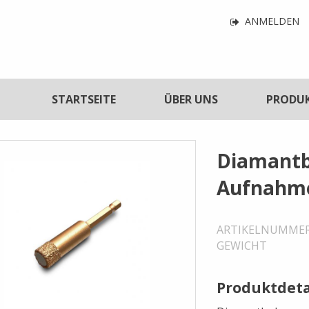
Navigatio
ANMELDEN
für
Benutzerf
tnavigation
STARTSEITE
ÜBER UNS
PRODU
Diamantb
Aufnahm
ARTIKELNUMME
GEWICHT
Produktdeta