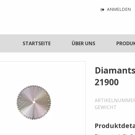
Navigatio
ANMELDEN
für
Benutzerf
tnavigation
STARTSEITE
ÜBER UNS
PRODU
Diamants
21900
ARTIKELNUMME
GEWICHT
Produktdeta