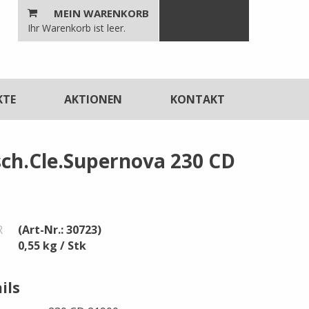
MEIN WARENKORB
n
Ihr Warenkorb ist leer.
unktionen
KTE
AKTIONEN
KONTAKT
ch.Cle.Supernova 230 CD
R
(Art-Nr.: 30723)
0,55 kg / Stk
ils