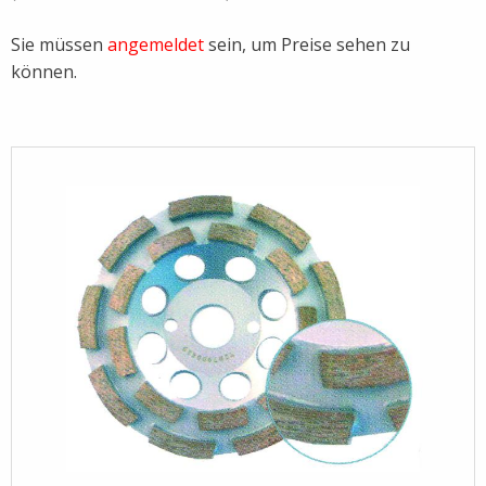
Led-Profile
Kartuschenpressen
Elektrowerkzeuge
Sie müssen
angemeldet
sein, um Preise sehen zu
können.
Leitern
Fliesen
Platten- und Stelzlager
Fliesenabschlussschienen
Schwammbretter
Fliesenkleber
Verfugbretter
Fliesenlegerwerkzeug
Wasserwaagen / Alulatt
Fliesenschneidgeräte
Wendelrührer
Hafnerbedarf
Heizmatten