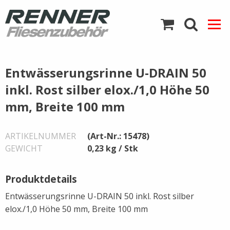
Direkt
zum
Inhalt
Zurück
Zurück
Zurück
Zurück
Zurück
Zurück
Zurück
Zurück
Zurück
Zurück
Zurück
Zurück
Zurück
Zurück
Zurück
Zurück
Zurück
Entwässerungsrinne U-DRAIN 50
inkl. Rost silber elox./1,0 Höhe 50
Abdichtbänder
Abdichtbänder
Arbeitskleidung
Bauplatten
Fußmatten
Diamantscheiben
Elektro-Werkzeug
Marmor- und Granitbru
Duschrinnen
Kerakoll
Fliesenlegerwerkzeug
Fliesenschneidgeräte
Ofenzubehör
Heizmatten
HMK-Möller Chemie
Ramsauer-Silikon
Streintrennmaschinen
mm, Breite 100 mm
Arbeitsschutz und -
Knieschoner
Schachtabdeckungen
Fliesenschienen Alu
Renner Kleber
Fliesentüren
Sigma Fliesenschneider
Schako-Gitter
Hagesan
bekleidung
ARTIKELNUMMER
(Art-Nr.: 15478)
GEWICHT
0,23 kg / Stk
Ytong
Fliesenschienen Edelsta
Schönox
Fliesenwaschapparate
Schamotte
Bauplatten
Produktdetails
Fliesenschienen Messin
Glättekellen / Zahnspac
Baustoffe
Entwässerungsrinne U-DRAIN 50 inkl. Rost silber
elox./1,0 Höhe 50 mm, Breite 100 mm
Fliesenschienen PVC
Hämmer
Diamantwerkzeuge