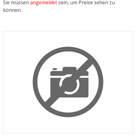
Sie müssen
angemeldet
sein, um Preise sehen zu
Led-Profile
Kartuschenpressen
können.
Elektrowerkzeuge
Leitern
Fliesen
Platten- und Stelzlager
Fliesenabschlussschienen
Schwammbretter
Fliesenkleber
Verfugbretter
Fliesenlegerwerkzeug
Wasserwaagen / Alulatt
Fliesenschneidgeräte
Wendelrührer
Hafnerbedarf
Heizmatten