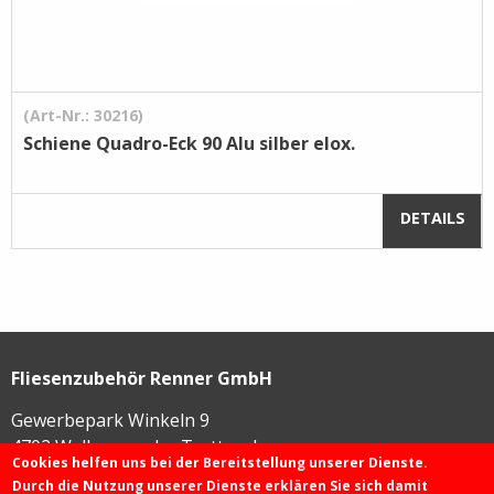
(Art-Nr.: 30216)
Schiene Quadro-Eck 90 Alu silber elox.
DETAILS
Fliesenzubehör Renner GmbH
Gewerbepark Winkeln 9
4702
Wallern an der Trattnach
Cookies helfen uns bei der Bereitstellung unserer Dienste.
Durch die Nutzung unserer Dienste erklären Sie sich damit