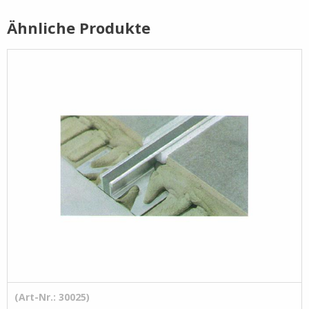
Ähnliche Produkte
Pflege- /
Reinigungsprodukte
Ramsauer
Streintrennmaschinen
(Art-Nr.: 30025)