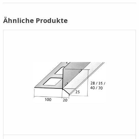
Pflege- /
Reinigungsprodukte
Ähnliche Produkte
Ramsauer
Streintrennmaschinen