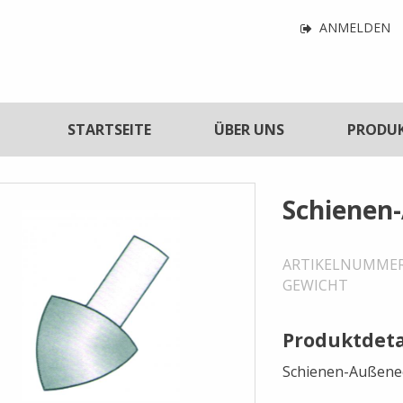
Navigatio
ANMELDEN
für
Benutzerf
tnavigation
STARTSEITE
ÜBER UNS
PRODU
Schienen
ARTIKELNUMME
GEWICHT
Produktdeta
Schienen-Außene