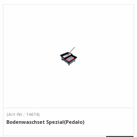
Pflege- /
Reinigungsprodukte
Ramsauer
Streintrennmaschinen
(Art-Nr.: 14674)
Bodenwaschset Spezial(Pedalo)