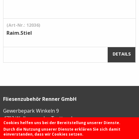
(Art-Nr.: 12036)
Raim.Stiel
DETAILS
Fliesenzubehör Renner GmbH
Gewerbepark Winkeln 9
4702
Wallern an der Trattnach
Cookies helfen uns bei der Bereitstellung unserer Dienste.
Durch die Nutzung unserer Dienste erklären Sie sich damit
einverstanden, dass wir Cookies setzen.
+43 72 49 / 425 46