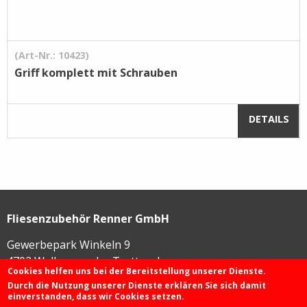
(Art-Nr.: 10423)
Griff komplett mit Schrauben
DETAILS
Fliesenzubehör Renner GmbH
Gewerbepark Winkeln 9
4702
Wallern an der Trattnach
Cookies helfen uns bei der Bereitstellung unserer Dienste.
Durch die Nutzung unserer Dienste erklären Sie sich damit
einverstanden, dass wir Cookies setzen.
+43 72 49 / 425 46