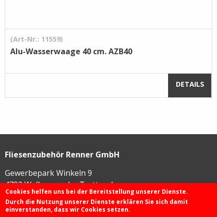
(Art-Nr.: 11559)
Alu-Wasserwaage 40 cm. AZB40
DETAILS
Fliesenzubehör Renner GmbH
Gewerbepark Winkeln 9
4702
Wallern an der Trattnach
Cookies helfen uns bei der Bereitstellung unserer Dienste.
Durch die Nutzung unserer Dienste erklären Sie sich damit
einverstanden, dass wir Cookies setzen.
+43 72 49 / 425 46