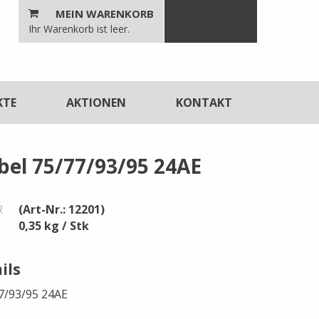
MEIN WARENKORB
n
Ihr Warenkorb ist leer.
unktionen
KTE
AKTIONEN
KONTAKT
bel 75/77/93/95 24AE
R
(Art-Nr.: 12201)
0,35 kg / Stk
ils
7/93/95 24AE