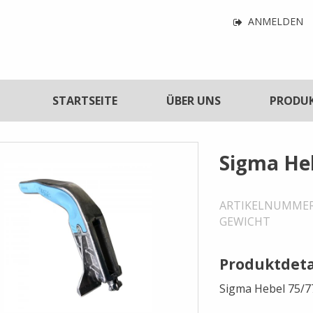
Navigatio
ANMELDEN
für
Benutzerf
tnavigation
STARTSEITE
ÜBER UNS
PRODU
Sigma He
ARTIKELNUMME
GEWICHT
Produktdeta
Sigma Hebel 75/7