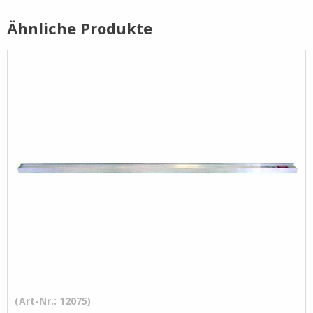
Ähnliche Produkte
Pflege- /
Reinigungsprodukte
Ramsauer
Streintrennmaschinen
(Art-Nr.: 12075)