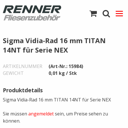
Direkt
zum
Inhalt
Zurück
Zurück
Zurück
Zurück
Zurück
Zurück
Zurück
Zurück
Zurück
Zurück
Zurück
Zurück
Zurück
Zurück
Zurück
Zurück
Zurück
Sigma Vidia-Rad 16 mm TITAN
14NT für Serie NEX
Abdichtbänder
Abdichtbänder
Arbeitskleidung
Bauplatten
Fußmatten
Diamantscheiben
Elektro-Werkzeug
Marmor- und Granitbru
Duschrinnen
Kerakoll
Fliesenlegerwerkzeug
Fliesenschneidgeräte
Ofenzubehör
Heizmatten
HMK-Möller Chemie
Ramsauer-Silikon
Streintrennmaschinen
ARTIKELNUMMER
(Art-Nr.: 15984)
Arbeitsschutz und -
Knieschoner
Schachtabdeckungen
Fliesenschienen Alu
Renner Kleber
Fliesentüren
Sigma Fliesenschneider
Schako-Gitter
Hagesan
bekleidung
GEWICHT
0,01 kg / Stk
Ytong
Fliesenschienen Edelsta
Schönox
Fliesenwaschapparate
Schamotte
Bauplatten
Produktdetails
Sigma Vidia-Rad 16 mm TITAN 14NT für Serie NEX
Fliesenschienen Messin
Glättekellen / Zahnspac
Baustoffe
Sie müssen
angemeldet
sein, um Preise sehen zu
Fliesenschienen PVC
Hämmer
können.
Diamantwerkzeuge