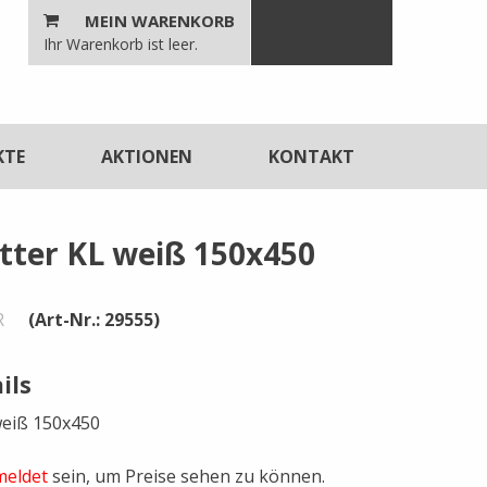
MEIN WARENKORB
n
Ihr Warenkorb ist leer.
unktionen
KTE
AKTIONEN
KONTAKT
itter KL weiß 150x450
R
(Art-Nr.: 29555)
ils
 weiß 150x450
eldet
sein, um Preise sehen zu können.