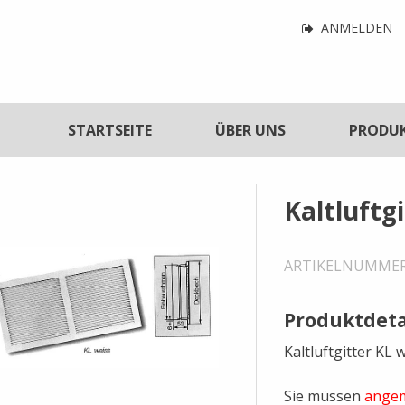
Navigatio
ANMELDEN
für
Benutzerf
tnavigation
STARTSEITE
ÜBER UNS
PRODU
Kaltluftg
ARTIKELNUMME
Produktdeta
Kaltluftgitter KL
Sie müssen
angem