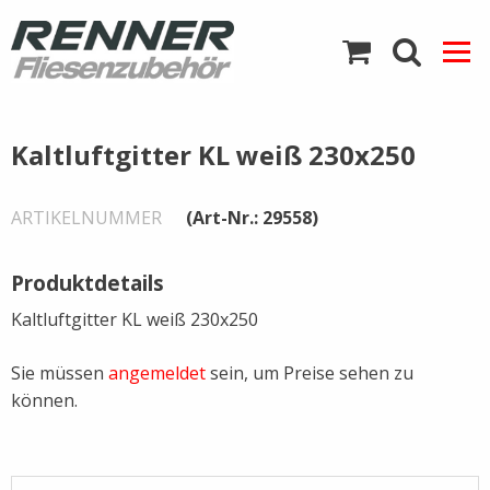
Direkt
zum
Inhalt
Zurück
Zurück
Zurück
Zurück
Zurück
Zurück
Zurück
Zurück
Zurück
Zurück
Zurück
Zurück
Zurück
Zurück
Zurück
Zurück
Zurück
Kaltluftgitter KL weiß 230x250
Abdichtbänder
Abdichtbänder
Arbeitskleidung
Bauplatten
Fußmatten
Diamantscheiben
Elektro-Werkzeug
Marmor- und Granitbru
Duschrinnen
Kerakoll
Fliesenlegerwerkzeug
Fliesenschneidgeräte
Ofenzubehör
Heizmatten
HMK-Möller Chemie
Ramsauer-Silikon
Streintrennmaschinen
ARTIKELNUMMER
(Art-Nr.: 29558)
Arbeitsschutz und -
Knieschoner
Schachtabdeckungen
Fliesenschienen Alu
Renner Kleber
Fliesentüren
Sigma Fliesenschneider
Schako-Gitter
Hagesan
bekleidung
Produktdetails
Kaltluftgitter KL weiß 230x250
Ytong
Fliesenschienen Edelsta
Schönox
Fliesenwaschapparate
Schamotte
Bauplatten
Sie müssen
angemeldet
sein, um Preise sehen zu
Fliesenschienen Messin
Glättekellen / Zahnspac
können.
Baustoffe
Fliesenschienen PVC
Hämmer
Diamantwerkzeuge