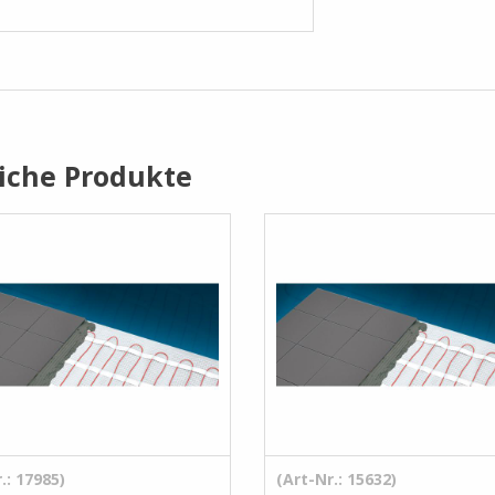
iche Produkte
.: 17985)
(Art-Nr.: 15632)