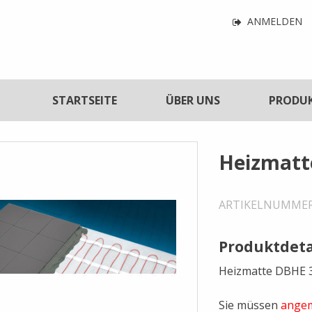
Navigatio
ANMELDEN
für
Benutzerf
tnavigation
STARTSEITE
ÜBER UNS
PRODU
Heizmatt
ARTIKELNUMME
Produktdeta
Heizmatte DBHE 3
Sie müssen
angem