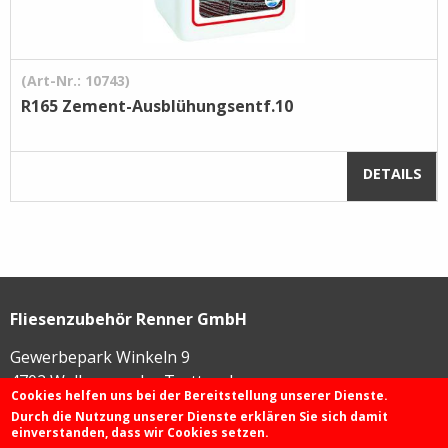
(Art-Nr.: 10743)
R165 Zement-Ausblühungsentf.10
DETAILS
Fliesenzubehör Renner GmbH
Gewerbepark Winkeln 9
4702
Wallern an der Trattnach
Cookies helfen uns bei der Bereitstellung unserer Dienste.
Durch die Nutzung unserer Dienste erklären Sie sich damit
einverstanden, dass wir Cookies setzen.
+43 72 49 / 425 46