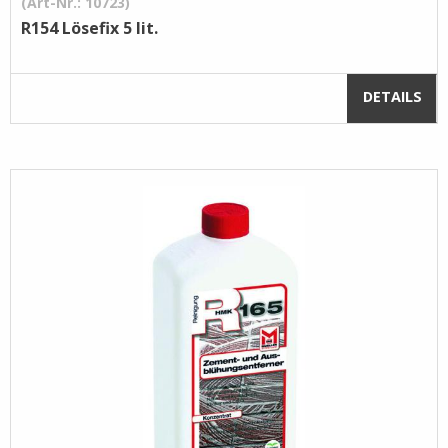
(Art-Nr.: 10723)
R154 Lösefix 5 lit.
DETAILS