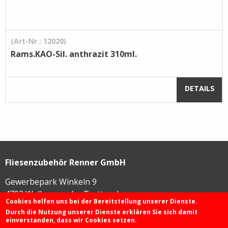
(Art-Nr.: 12020)
Rams.KAO-Sil. anthrazit 310ml.
DETAILS
Fliesenzubehör Renner GmbH
Gewerbepark Winkeln 9
4702
Wallern an der Trattnach
Cookies helfen uns bei der Bereitstellung unserer Dienste.
Durch die Nutzung unserer Dienste erklären Sie sich damit
einverstanden, dass wir Cookies setzen.
+43 72 49 / 425 46