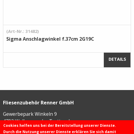
(Art-Nr.: 31482)
Sigma Anschlagwinkel f.37cm 2G19C
DETAILS
Fliesenzubehör Renner GmbH
Gewerbepark Winkeln 9
4702
Wallern an der Trattnach
Cookies helfen uns bei der Bereitstellung unserer Dienste.
Durch die Nutzung unserer Dienste erklären Sie sich damit